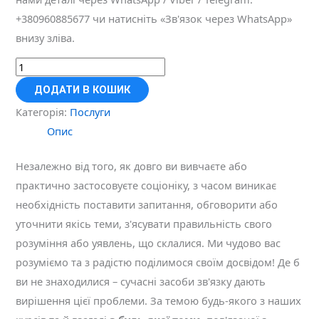
+380960885677 чи натисніть «Зв'язок через WhatsApp»
внизу зліва.
Он-
лайн
ДОДАТИ В КОШИК
консультація
Категорія:
Послуги
з
Опис
будь-
яких
Незалежно від того, як довго ви вивчаєте або
соціонічних
практично застосовуєте соціоніку, з часом виникає
питань
необхідність поставити запитання, обговорити або
кількість
уточнити якісь теми, з'ясувати правильність свого
розуміння або уявлень, що склалися. Ми чудово вас
розуміємо та з радістю поділимося своїм досвідом! Де б
ви не знаходилися – сучасні засоби зв'язку дають
вирішення цієї проблеми. За темою будь-якого з наших