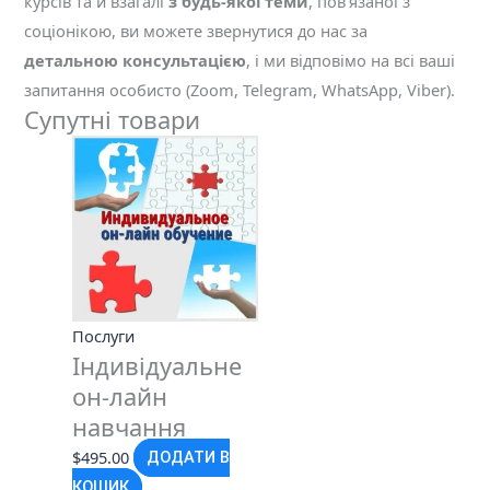
курсів та й взагалі
з будь-якої теми
, пов'язаної з
соціонікою, ви можете звернутися до нас за
детальною консультацією
, і ми відповімо на всі ваші
запитання особисто (Zoom, Telegram, WhatsApp, Viber).
Супутні товари
Послуги
Індивідуальне
он-лайн
навчання
$
495.00
ДОДАТИ В
КОШИК