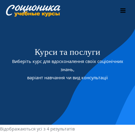
Перейти
Головна
/ Вітрина
до
вмісту
Курси та послуги
Виберіть курс для вдосконалення своїх соціонічних
знань,
варіант навчання чи вид консультації
Відображаються усі з 4 результатів