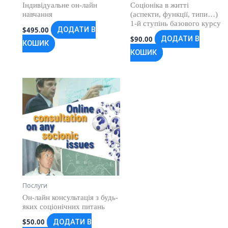
Індивідуальне он-лайн
Соціоніка в житті
навчання
(аспекти, функції, типи…)
1-й ступінь базового курсу
$
495.00
ДОДАТИ В
$
90.00
ДОДАТИ В
КОШИК
КОШИК
Послуги
Он-лайн консультація з будь-
яких соціонічних питань
$
50.00
ДОДАТИ В