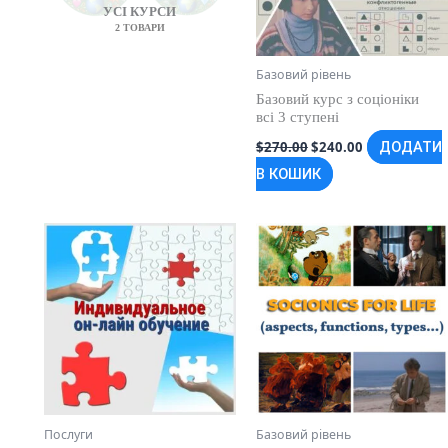
УСІ КУРСИ
2 ТОВАРИ
Базовий рівень
Базовий курс з соціоніки
всі 3 ступені
Оригінальна
Поточна
$
270.00
$
240.00
ДОДАТИ
ціна:
ціна:
В КОШИК
$270.00.
$240.00.
Послуги
Базовий рівень