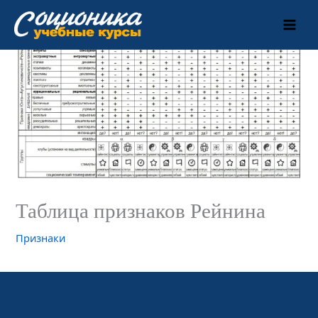
Перейти
к
содержимому
Таблица признаков Рейнина
Признаки