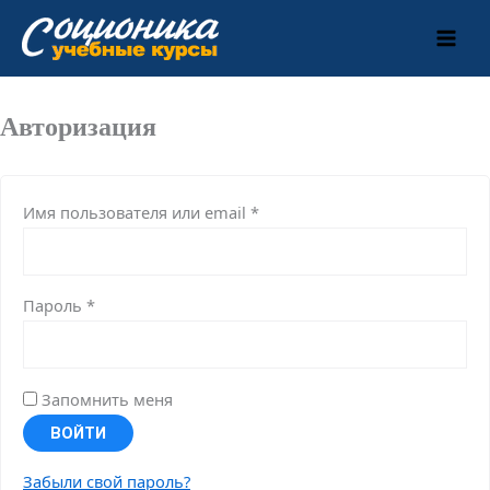
Перейти
к
Личный кабинет
содержимому
Авторизация
Обязательно
Имя пользователя или email
*
Обязательно
Пароль
*
Запомнить меня
ВОЙТИ
Забыли свой пароль?