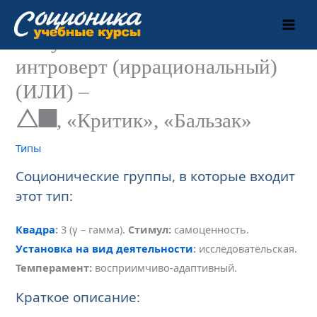
Перейти
к
Интуитивно-логический
содержимому
интроверт (иррациональный)
(ИЛИ) –
TP
, «Критик», «Бальзак»
Типы
Соционические группы, в которые входит
этот тип:
Квадра
:
3 (γ – гамма).
Стимул:
самоценность.
Установка на вид деятельности
:
исследовательская.
Темперамент:
восприимчиво-адаптивный.
Краткое описание: