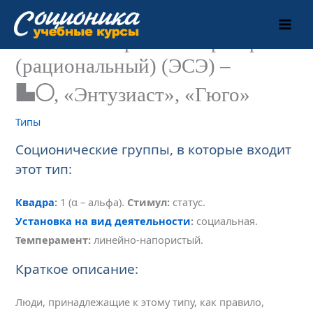
Перейти
к
Этико-сенсорный экстраверт
содержимому
(рациональный) (ЭСЭ) –
ES
, «Энтузиаст», «Гюго»
Типы
Соционические группы, в которые входит
этот тип:
Квадра
:
1 (α – альфа).
Стимул:
статус.
Установка на вид деятельности
:
социальная.
Темперамент:
линейно-напористый.
Краткое описание:
Люди, принадлежащие к этому типу, как правило,