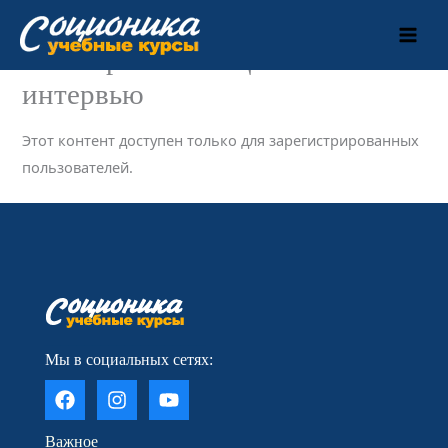
Перейти
к
8. Завершение соционического
содержимому
интервью
Этот контент доступен только для зарегистрированных
пользователей.
____________________
Мы в социальных сетях:
Важное